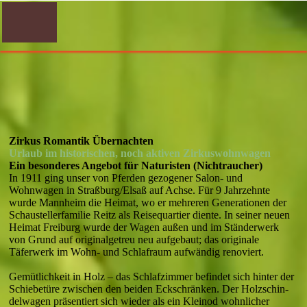
Zirkus Romantik Übernachten
Urlaub im historischen, noch aktiven Zirkuswohnwagen
Ein besonderes Angebot für Naturisten (Nichtraucher)
In 1911 ging unser von Pferden gezogener Salon- und
Wohnwagen in Straßburg/Elsaß auf Achse. Für 9 Jahr­zehnte
wurde Mannheim die Heimat, wo er mehreren Generationen der
Schaustellerfamilie Reitz als Reise­quartier diente. In seiner neuen
Heimat Freiburg wurde der Wagen außen und im Ständerwerk
von Grund auf originalgetreu neu aufgebaut; das originale
Täferwerk im Wohn- und Schlaf­raum aufwändig renoviert.
Gemütlichkeit in Holz – das Schlafzimmer befindet sich hinter der
Schiebetüre zwischen den beiden Eck­schränken. Der Holzschin­
del­wagen präsentiert sich wieder als ein Kleinod wohnlicher