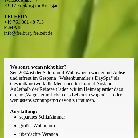
79117 Freiburg im Breisgau
TELEFON
+49 761 881 48 713
E-MAIL
info@freiburg-freizeit.de
Wo sonst, wenn nicht hier?
Seit 2004 ist der Salon- und Wohnwagen wieder auf Achse
und erfreut im Gespann „Weltenbummler´s DaySpa“ als
Gesamtkunstwerk die Menschen im In- und Ausland.
Außerhalb der Reisezeit laden wir im Heimat­quartier dazu
ein, im ‚Wagen zum Leben das Leben zu wagen‘ — oder
wenigstens schnuppernd davon zu träumen.
Ausstattung:
separates Schlafzimmer
großer Wohnraum
überdachte Veranda