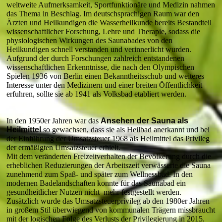
weltweite Aufmerksamkeit, Sportfunktionäre und Medizin nahmen
das Thema in Beschlag. Im deutschsprachigen Raum war den
Ärzten und Heilkundigen die Wasserheilkunde bereits Bestandteil
wissenschaftlicher Forschung, Lehre und Therapie, sodass die
physiologischen Wirkungen des Saunabades von den
Heilkundigen schnell verstanden und verinnerlicht wurden.
Aufgrund der durch Forschungen zahlreich entstandenen
wissenschaftlichen Erkenntnisse, die nach den Olympischen
Spielen 1936 von Berlin einen Bekanntheitsschub und weiteres
Interesse unter den Medizinern und einer breiten Öffentlichkeit
erfuhren, sollte sie ab 1941 als Volksbad etabliert werden.
In den 1950er Jahren war das
Ansehen der Sauna als
Heilmittel
so gewachsen, dass sie als Heilbad anerkannt und bei
der Einführung der Umsatzsteuer 1968 als Heilmittel das Privileg
der ermäßigten Umsatzsteuer erhielt.
Mit dem veränderten Freizeitverhalten der Bevölkerung durch die
erheblichen Reduzierungen der Arbeitszeit verwässerte die Sauna
zunehmend zum Spaß- und später zum Wellnessbad. In den
modernen Badelandschaften konnte für das Saunabad ein
gesundheitlicher Nutzen nicht mehr festgestellt werden.
Zusätzlich wurde das Umsatzsteuerprivileg ab den 1980er Jahren
in großem Stil überwiegend von kommunalen Trägern missbraucht
mit der logischen Folge des Verlusts der Privilegierung in 2015.