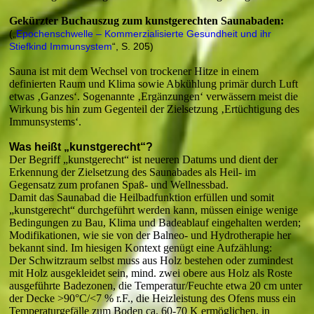
Gekürzter Buchauszug zum kunstgerechten Saunabaden:
(„
Epochenschwelle – Kommerzialisierte Gesundheit und ihr
Stiefkind Immunsystem
“, S. 205)
Sauna ist mit dem Wechsel von trockener Hitze in einem
definierten Raum und Klima sowie Abkühlung primär durch Luft
etwas ‚Ganzes‘. Sogenannte ‚Ergänzungen‘ verwässern meist die
Wirkung bis hin zum Gegenteil der Zielsetzung ‚Ertüchtigung des
Immunsystems‘.
Was heißt „kunstgerecht“?
Der Begriff „kunstgerecht“ ist neueren Datums und dient der
Erkennung der Zielsetzung des Saunabades als Heil- im
Gegensatz zum profanen Spaß- und Wellnessbad.
Damit das Saunabad die Heilbadfunktion erfüllen und somit
„kunstgerecht“ durchgeführt werden kann, müssen einige wenige
Bedingungen zu Bau, Klima und Badeablauf eingehalten werden;
Modifikationen, wie sie von der Balneo- und Hydrotherapie her
bekannt sind. Im hiesigen Kontext genügt eine Aufzählung:
Der Schwitzraum selbst muss aus Holz bestehen oder zumindest
mit Holz ausgekleidet sein, mind. zwei obere aus Holz als Roste
ausgeführte Badezonen, die Temperatur/Feuchte etwa 20 cm unter
der Decke >90°C/<7 % r.F., die Heizleistung des Ofens muss ein
Temperaturgefälle zum Boden ca. 60-70 K ermöglichen, in