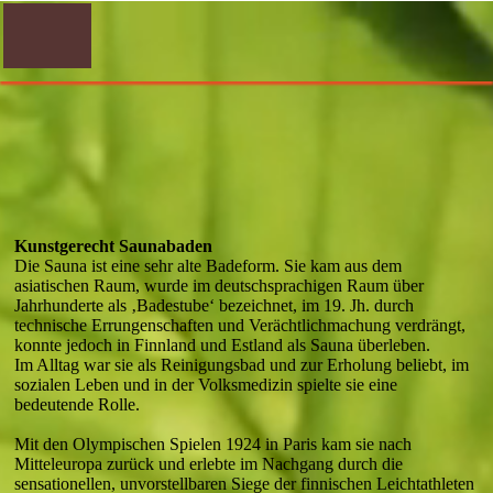
Kunstgerecht Saunabaden
Die Sauna ist eine sehr alte Badeform. Sie kam aus dem
asiatischen Raum, wurde im deutschsprachigen Raum über
Jahrhunderte als ‚Badestube‘ bezeichnet, im 19. Jh. durch
technische Errungenschaften und Verächtlichmachung verdrängt,
konnte jedoch in Finnland und Estland als Sauna überleben.
Im Alltag war sie als Reinigungsbad und zur Erholung beliebt, im
sozialen Leben und in der Volksmedizin spielte sie eine
bedeutende Rolle.
Mit den Olympischen Spielen 1924 in Paris kam sie nach
Mitteleuropa zurück und erlebte im Nachgang durch die
sensationellen, unvorstellbaren Siege der finnischen Leichtathleten