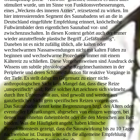
stimuliert wurde, um im Sinne von Funktionsverbesserungen,
eines „Weckens des inneren Arztes“, reizsetzend zu wirken. Im
hier interessierenden Segment des Saunabadens sei an die in
Deutschland eingeführte Empfehlung erinnert, knöchelhohe
Fußwärmbäder dem eigentlichen Saunabad vor- und
zwischenzuschalten. In diesen Kontext gehört auch der immer
wieder anzutreffende plastische Begriff „Gefäßtraining“.
Daneben ist es nicht zufällig üblich, alle kalten oder
wechselwarmen Nassanwendungen nicht mit kalten Füßen zu
beginnen und wechselwarme Prozeduren immer mit einem
Kältereiz zu schließen. Diese Vorgehensweisen sind Ausdruck des
Wissens um subtile physiologische Regelmechanismen in der
Peripherie und deren Schlüsselfunktion für reaktive Vorgänge in
der Tiefe. Es stellt daher im Gegensatz zu einer nicht-
anthropologischen Sicht kein Mangel dar, dass diese Reize
„unspezifisch“ sind; Reize solcher Art zeichnen sich vielmehr
durch ihre Universalität aus, sind gewollt und werden aus
ganzheitlicher Sicht gern spezifischen Reizen vorgezogen.
Das Saunabaden kennt keine Begrenzungen bzgl. des Alters oder
eventueller Erkrankungen, abgesehen von einigen wenigen, bei
denen man ohnehin daheimbleibt oder die den Menschen ans Bett
binden. Was die Häufigkeit angeht, haben klinische
Provokationstests gezeigt, dass die Saunawirkung bis zu 10 Tagen
nachweisbar ist. Daraus leitet sich die allgemeine Empfehlung
eines wöchentlichen Saunabades ab.