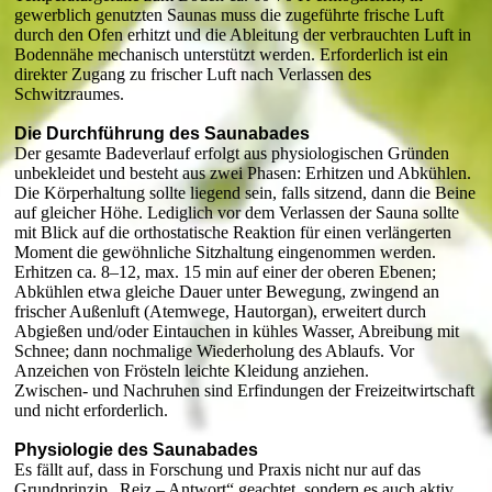
gewerblich genutzten Saunas muss die zugeführte frische Luft
durch den Ofen erhitzt und die Ableitung der verbrauchten Luft in
Bodennähe mechanisch unterstützt werden. Erforderlich ist ein
direkter Zugang zu frischer Luft nach Verlassen des
Schwitzraumes.
Die Durchführung des Saunabades
Der gesamte Badeverlauf erfolgt aus physiologischen Gründen
unbekleidet und besteht aus zwei Phasen: Erhitzen und Abkühlen.
Die Körperhaltung sollte liegend sein, falls sitzend, dann die Beine
auf gleicher Höhe. Lediglich vor dem Verlassen der Sauna sollte
mit Blick auf die orthostatische Reaktion für einen verlängerten
Moment die gewöhnliche Sitzhaltung eingenommen werden.
Erhitzen ca. 8–12, max. 15 min auf einer der oberen Ebenen;
Abkühlen etwa gleiche Dauer unter Bewegung, zwingend an
frischer Außenluft (Atemwege, Hautorgan), erweitert durch
Abgießen und/oder Eintauchen in kühles Wasser, Abreibung mit
Schnee; dann nochmalige Wiederholung des Ablaufs. Vor
Anzeichen von Frösteln leichte Kleidung anziehen.
Zwischen- und Nachruhen sind Erfindungen der Freizeitwirtschaft
und nicht erforderlich.
Physiologie des Saunabades
Es fällt auf, dass in Forschung und Praxis nicht nur auf das
Grundprinzip „Reiz – Antwort“ geachtet, sondern es auch aktiv